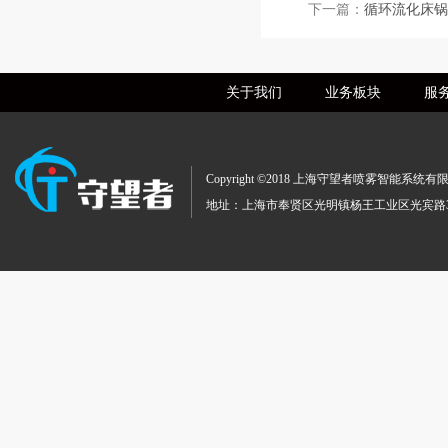
下一篇：
循环流化床锅
关于我们
业务板块
服
Copyright ©2018 上海守望者喷雾智
地址：上海市奉贤区光明镇杨王工业区光宾路369号 TEL