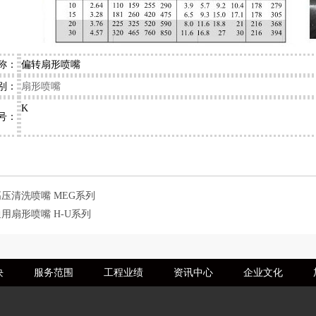
称：
偏转扇形喷嘴
别：
扇形喷
嘴
K
号：
高压清洗喷嘴 MEG系列
用扇形喷嘴 H-U系列
块
服务范围
工程业绩
资讯中心
企业文化