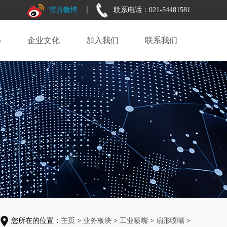
官方微博
联系电话：021-54481581
心
企业文化
加入我们
联系我们
您所在的位置：
主页
>
业务板块
>
工业喷嘴
>
扇形喷嘴
>